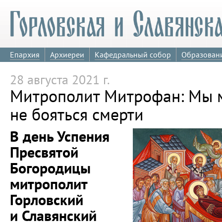
Епархия
Архиереи
Кафедральный собор
Образован
28 августа 2021 г.
Митрополит Митрофан: Мы 
не бояться смерти
В день Успения
Пресвятой
Богородицы
митрополит
Горловский
и Славянский